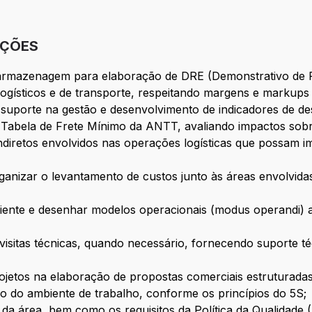
IÇÕES
 armazenagem para elaboração de DRE (Demonstrativo de R
logísticos e de transporte, respeitando margens e markups d
 suporte na gestão e desenvolvimento de indicadores de d
a Tabela de Frete Mínimo da ANTT, avaliando impactos sobr
 indiretos envolvidos nas operações logísticas que possam
ganizar o levantamento de custos junto às áreas envolvida
liente e desenhar modelos operacionais (modus operandi) 
sitas técnicas, quando necessário, fornecendo suporte té
jetos na elaboração de propostas comerciais estruturadas 
 do ambiente de trabalho, conforme os princípios do 5S;
a área, bem como os requisitos da Política da Qualidade 