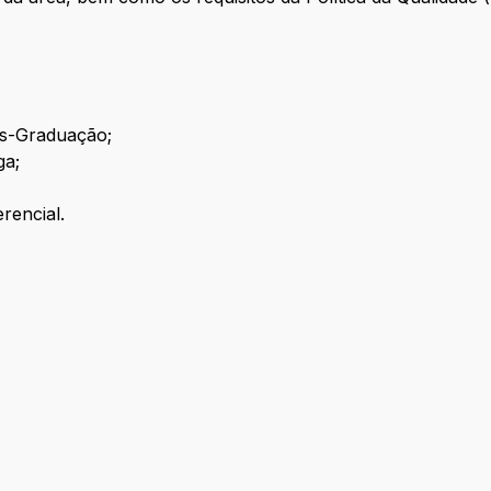
ós-Graduação;
ga;
rencial.