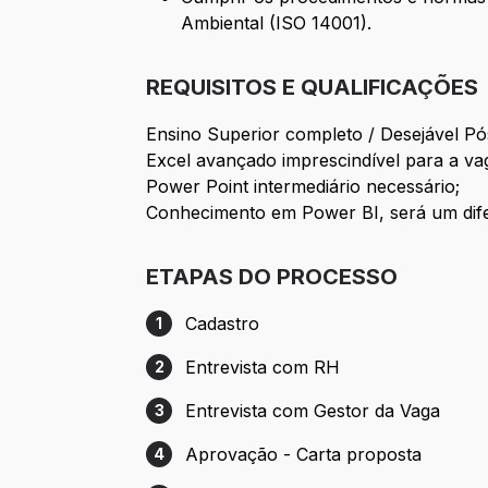
Ambiental (ISO 14001).
REQUISITOS E QUALIFICAÇÕES
Ensino Superior completo / Desejável P
Excel avançado imprescindível para a va
Power Point intermediário necessário;
Conhecimento em Power BI, será um dife
ETAPAS DO PROCESSO
Cadastro
1
Etapa 1: Cadastro
Entrevista com RH
2
Etapa 2: Entrevista com RH
Entrevista com Gestor da Vaga
3
Etapa 3: Entrevista com Gestor da Vaga
Aprovação - Carta proposta
4
Etapa 4: Aprovação - Carta proposta