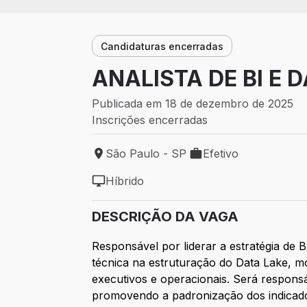
Candidaturas encerradas
ANALISTA DE BI E 
Publicada em 18 de dezembro de 2025
Inscrições encerradas
São Paulo - SP
Efetivo
Local de trabalho: São Paulo - SP
Tipo de vaga: Efetivo
Híbrido
Modelo de trabalho: Híbrido
DESCRIÇÃO DA VAGA
Responsável por liderar a estratégia de
técnica na estruturação do Data Lake, m
executivos e operacionais. Será respons
promovendo a padronização dos indicador