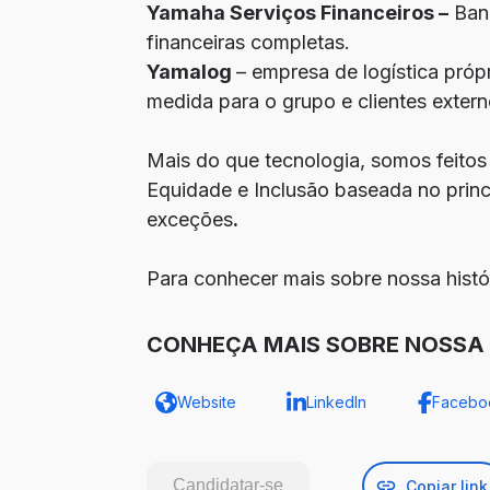
Yamaha Serviços Financeiros –
Banc
financeiras completas.
Yamalog
– empresa de logística pró
medida para o grupo e clientes extern
Mais do que tecnologia, somos feitos
Equidade e Inclusão baseada no princ
exceções
.
Para conhecer mais sobre nossa histó
CONHEÇA MAIS SOBRE NOSSA 
Website
LinkedIn
Facebo
Candidatar-se
Copiar link