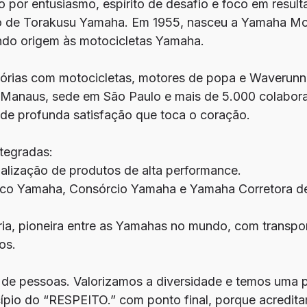
 por entusiasmo, espírito de desafio e foco em resul
rio de Torakusu Yamaha. Em 1955, nasceu a Yamaha Mo
ndo origem às motocicletas Yamaha.
stórias com motocicletas, motores de popa e Waverun
 Manaus, sede em São Paulo e mais de 5.000 colabor
de profunda satisfação que toca o coração.
tegradas:
alização de produtos de alta performance.
o Yamaha, Consórcio Yamaha e Yamaha Corretora de
pria, pioneira entre as Yamahas no mundo, com transp
os.
 de pessoas. Valorizamos a diversidade e temos uma po
ípio do “RESPEITO.” com ponto final, porque acredit