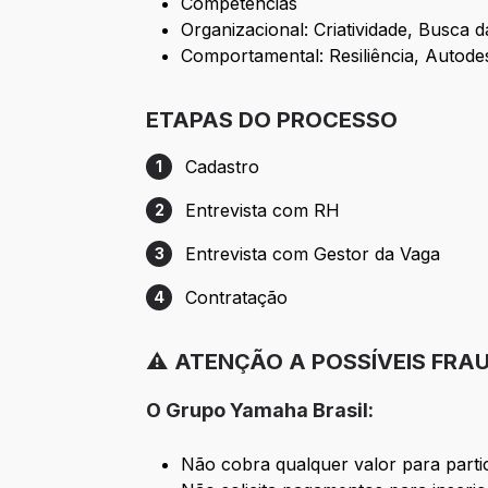
Competências
Organizacional: Criatividade, Busca
Comportamental: Resiliência, Autode
ETAPAS DO PROCESSO
Cadastro
1
Etapa 1: Cadastro
Entrevista com RH
2
Etapa 2: Entrevista com RH
Entrevista com Gestor da Vaga
3
Etapa 3: Entrevista com Gestor da Vaga
Contratação
4
Etapa 4: Contratação
⚠️ ATENÇÃO A POSSÍVEIS FRA
O Grupo Yamaha Brasil:
Não cobra qualquer valor para parti