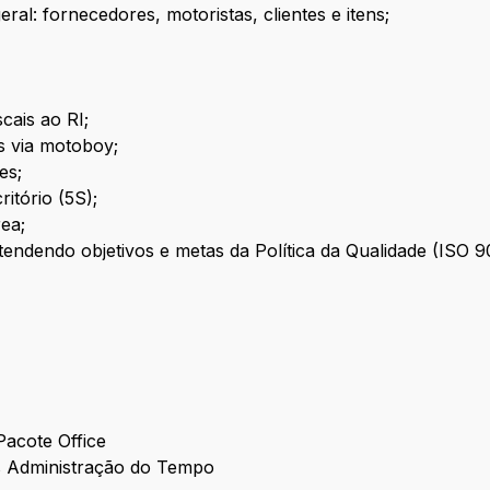
ral: fornecedores, motoristas, clientes e itens;
cais ao RI;
s via motoboy;
es;
itório (5S);
ea;
endendo objetivos e metas da Política da Qualidade (ISO 9
acote Office
s Administração do Tempo